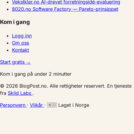
Vekstklar.no
AI-drevet forretningsidé-evaluering
8020.no
Software Factory — Pareto-prinsippet
Kom i gang
Logg inn
Om oss
Kontakt
Start gratis →
Kom i gang på under 2 minutter
© 2026 BlogPost.no. Alle rettigheter reservert. En tjeneste
fra
Skjld Labs
.
Personvern
·
Vilkår
·
🇳🇴 Laget i Norge