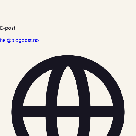
E-post
hei@blogpost.no