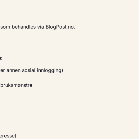
 som behandles via BlogPost.no.
n:
er annen sosial innlogging)
g bruksmønstre
teresse)